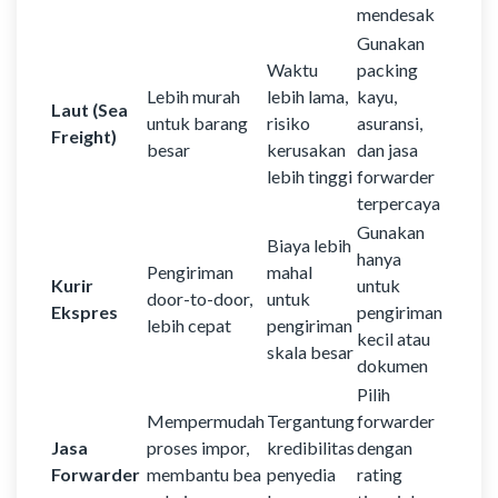
mendesak
Gunakan
Waktu
packing
Lebih murah
lebih lama,
kayu,
Laut (Sea
untuk barang
risiko
asuransi,
Freight)
besar
kerusakan
dan jasa
lebih tinggi
forwarder
terpercaya
Gunakan
Biaya lebih
hanya
Pengiriman
mahal
Kurir
untuk
door-to-door,
untuk
Ekspres
pengiriman
lebih cepat
pengiriman
kecil atau
skala besar
dokumen
Pilih
Mempermudah
Tergantung
forwarder
Jasa
proses impor,
kredibilitas
dengan
Forwarder
membantu bea
penyedia
rating